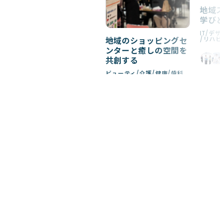
地域
学び
IT
デ
リハ
地域のショッピングセ
ンターと癒しの空間を
共創する
ビューティ
介護
健康
歯科
看護
穴吹医療大学…
+2
Join Setomira!