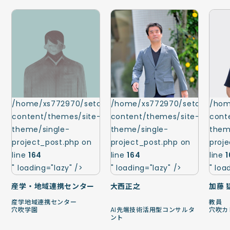
/home/xs772970/setomira.net/public_html/wp-
/home/xs772970/setomira.ne
/hom
content/themes/site-
content/themes/site-
cont
theme/single-
theme/single-
them
project_post.php on
project_post.php on
proj
line
164
line
164
line
" loading="lazy" />
" loading="lazy" />
" loa
産学・地域連携センター
大西正之
加藤 
産学地域連携センター
教員
穴吹学園
AI先端技術活用型コンサルタ
穴吹カ
ント