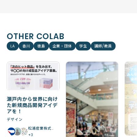
OTHER COLAB
LA
香川
徳島
企業・団体
学生
講師/教員
瀬戸内から世界に向け
た新規商品開発アイデ
アを！
デザイン
松浦産業株式…
+3