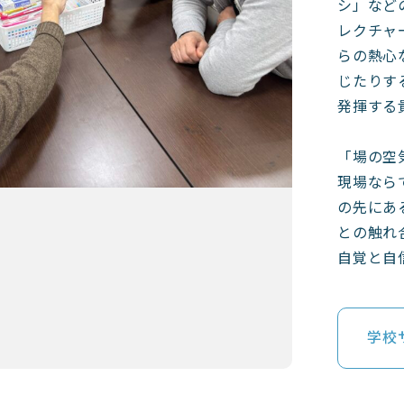
シ」など
レクチャ
らの熱心
じたりす
発揮する
「場の空
現場なら
の先にあ
との触れ
自覚と自
学校