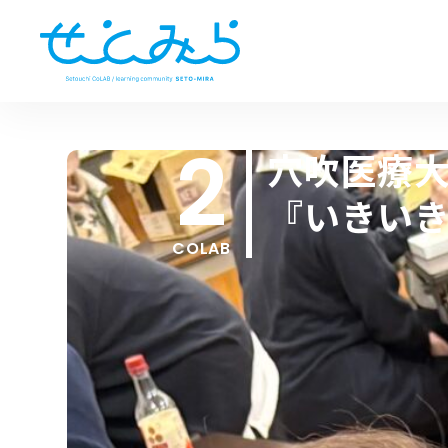
2
穴吹医療
『いきい
COLAB