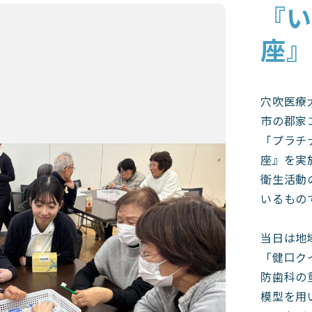
『い
座』
穴吹医療
市の郡家
「プラチ
座』を実
衛生活動
いるもの
当日は地
「健口ク
防歯科の
模型を用